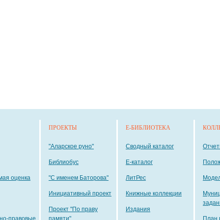
ПРОЕКТЫ
E-БИБЛИОТЕКА
КОЛЛ
"Аларское руно"
Сводный каталог
Отче
Библиобус
E-каталог
Поло
мая оценка
"С именем Баторова"
ЛитРес
Модел
Инициативный проект
Книжные коллекции
Муни
задан
Проект "По праву
Издания
но-правовые
памяти"
План 