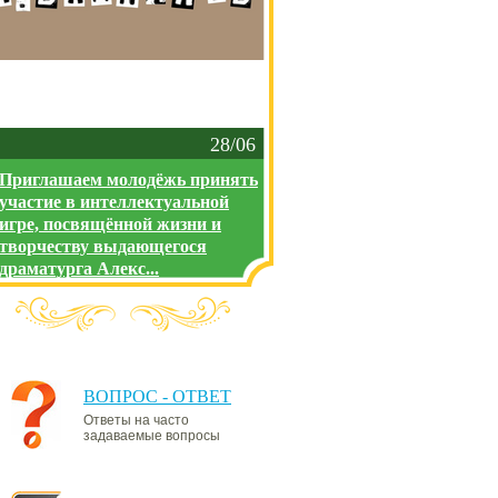
28/06
Приглашаем молодёжь принять
участие в интеллектуальной
игре, посвящённой жизни и
творчеству выдающегося
драматурга Алекс...
ВОПРОС - ОТВЕТ
Ответы на часто
задаваемые вопросы