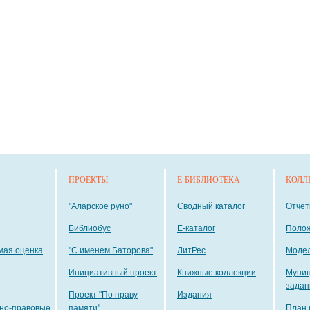
ПРОЕКТЫ
E-БИБЛИОТЕКА
КОЛЛ
"Аларское руно"
Сводный каталог
Отче
Библиобус
E-каталог
Поло
мая оценка
"С именем Баторова"
ЛитРес
Модел
Инициативный проект
Книжные коллекции
Муни
задан
Проект "По праву
Издания
но-правовые
памяти"
План 