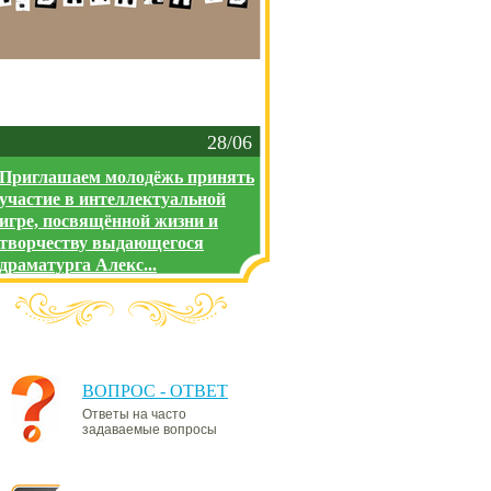
28/06
Приглашаем молодёжь принять
участие в интеллектуальной
игре, посвящённой жизни и
творчеству выдающегося
драматурга Алекс...
ВОПРОС - ОТВЕТ
Ответы на часто
задаваемые вопросы