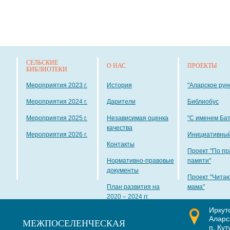
СЕЛЬСКИЕ
О НАС
ПРОЕКТЫ
БИБЛИОТЕКИ
Мероприятия 2023 г.
История
"Аларское рун
Мероприятия 2024 г.
Дарители
Библиобус
Мероприятия 2025 г.
Независимая оценка
"С именем Ба
качества
Мероприятия 2026 г.
Инициативный
Контакты
Проект "По пр
Нормативно-правовые
памяти"
документы
Проект "Чита
План развития на
мама"
2020 – 2024 гг.
Иркут
Наши награды
Аларс
МЕЖПОСЕЛЕНЧЕСКАЯ
п. Кут