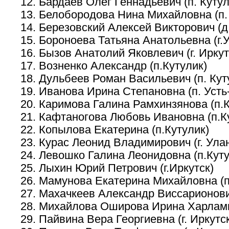
Бардаев Олег Геннадьевич (п. Кутул
Белобородова Нина Михайловна (п.
Березовский Алексей Викторович (
Бороноева Татьяна Анатольевна (г.
Бызов Анатолий Яковлевич (г. Иркут
Возненко Александр (п.Кутулик)
Дульбеев Роман Васильевич (п. Кут
Иванова Ирина Степановна (п. Усть
Каримова Галина Рамхинзянова (п.К
Кафтаногова Любовь Ивановна (п.К
Копылова Екатерина (п.Кутулик)
Курас Леонид Владимирович (г. Ула
Левошко Галина Леонидовна (п.Куту
Лыхин Юрий Петрович (г.Иркутск)
Мамунова Екатерина Михайловна (п
Махачкеев Александр Виссарионович
Михайлова Оширова Ирина Харлампи
Пайвина Вера Георгиевна (г. Иркутс