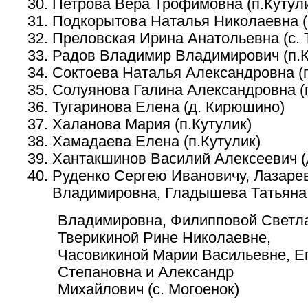
Петрова Вера Трофимовна (п.Кутул
Подкорытова Наталья Николаевна (
Преловская Ирина Анатольевна (с. 
Радов Владимир Владимирович (п.К
Соктоева Наталья Александровна (г
Солуянова Галина Александровна (г
Тугаринова Елена (д. Кирюшино)
Халанова Мария (п.Кутулик)
Хамадаева Елена (п.Кутулик)
Хантакшинов Василий Алексеевич (д
Руденко Сергею Ивановичу, Лазаре
Владимировна, Гладышева Татьян
Владимировна, Филипповой Светла
Тверикиной Рине Николаевне,
Часовикиной Марии Васильевне, 
Степановна и Александр
Михайлович (с. Могоенок)