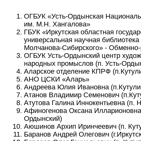
ОГБУК «Усть-Ордынская Националь
им. М.Н. Хангалова»
ГБУК «Иркутская областная госуда
универсальная научная библиотека 
Молчанова-Сибирского» - Обменно
ОГБУК Усть-Ордынский центр худож
народных промыслов (п. Усть-Орды
Аларское отделение КПРФ (п.Кутули
АНО ЦСКИ «Аларь»
Андреева Юлия Ивановна (п.Кутули
Атанов Владимир Семенович (п.Кут
Атутова Галина Иннокентьевна (п. 
Афиногенова Оксана Илларионовна (
Ордынский)
Аюшинов Архип Иринчеевич (п. Кут
Баранов Андрей Олегович (г.Иркутск