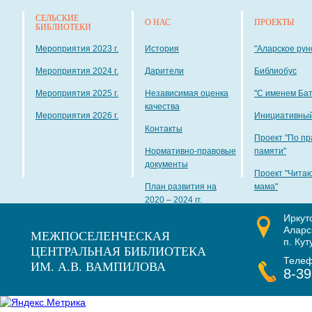
СЕЛЬСКИЕ
О НАС
ПРОЕКТЫ
БИБЛИОТЕКИ
Мероприятия 2023 г.
История
"Аларское рун
Мероприятия 2024 г.
Дарители
Библиобус
Мероприятия 2025 г.
Независимая оценка
"С именем Ба
качества
Мероприятия 2026 г.
Инициативный
Контакты
Проект "По пр
Нормативно-правовые
памяти"
документы
Проект "Чита
План развития на
мама"
2020 – 2024 гг.
Иркут
Наши награды
Аларс
МЕЖПОСЕЛЕНЧЕСКАЯ
п. Кут
ЦЕНТРАЛЬНАЯ БИБЛИОТЕКА
Теле
ИМ. А.В. ВАМПИЛОВА
8-39